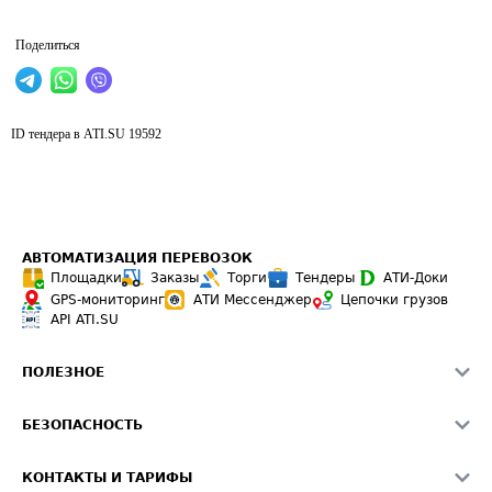
Поделиться
ID тендера в ATI.SU
19592
АВТОМАТИЗАЦИЯ ПЕРЕВОЗОК
Площадки
Заказы
Торги
Тендеры
АТИ-Доки
GPS-мониторинг
АТИ Мессенджер
Цепочки грузов
API ATI.SU
ПОЛЕЗНОЕ
Расчет расстояний
БЕЗОПАСНОСТЬ
Академия ATI.SU
ATI.SU о безопасности
Звезды ATI.SU на вашем сайте
КОНТАКТЫ И ТАРИФЫ
Памятка по проверке контрагентов