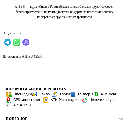
ATI.SU — крупнейшая в России биржа автомобильных грузоперевозок.
Зарегистрируйтесь и получите доступ к тендерам на перевозки, заявкам
на перевозку грузов и поиск транспорта
Поделиться
ID тендера в ATI.SU
19583
АВТОМАТИЗАЦИЯ ПЕРЕВОЗОК
Площадки
Заказы
Торги
Тендеры
АТИ-Доки
GPS-мониторинг
АТИ Мессенджер
Цепочки грузов
API ATI.SU
ПОЛЕЗНОЕ
Расчет расстояний