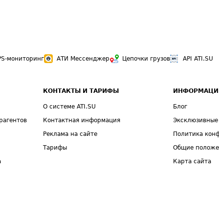
PS-мониторинг
АТИ Мессенджер
Цепочки грузов
API ATI.SU
КОНТАКТЫ И ТАРИФЫ
ИНФОРМАЦИ
О системе ATI.SU
Блог
рагентов
Контактная информация
Эксклюзивные
Реклама на сайте
Политика кон
Тарифы
Общие полож
а
Карта сайта