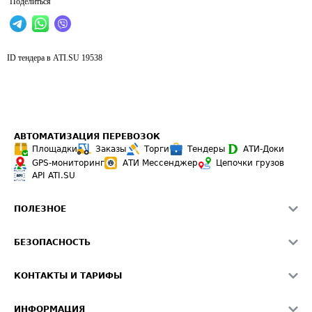
Поделиться
ID тендера в ATI.SU
19538
АВТОМАТИЗАЦИЯ ПЕРЕВОЗОК
Площадки
Заказы
Торги
Тендеры
АТИ-Доки
GPS-мониторинг
АТИ Мессенджер
Цепочки грузов
API ATI.SU
ПОЛЕЗНОЕ
Расчет расстояний
БЕЗОПАСНОСТЬ
Академия ATI.SU
ATI.SU о безопасности
Звезды ATI.SU на вашем сайте
КОНТАКТЫ И ТАРИФЫ
Памятка по проверке контрагентов
Индекс ATI.SU FTL РФ
О системе ATI.SU
Светофор+
Средние ставки
ИНФОРМАЦИЯ