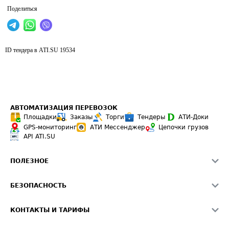
Поделиться
ID тендера в ATI.SU
19534
АВТОМАТИЗАЦИЯ ПЕРЕВОЗОК
Площадки
Заказы
Торги
Тендеры
АТИ-Доки
GPS-мониторинг
АТИ Мессенджер
Цепочки грузов
API ATI.SU
ПОЛЕЗНОЕ
Расчет расстояний
БЕЗОПАСНОСТЬ
Академия ATI.SU
ATI.SU о безопасности
Звезды ATI.SU на вашем сайте
КОНТАКТЫ И ТАРИФЫ
Памятка по проверке контрагентов
Индекс ATI.SU FTL РФ
О системе ATI.SU