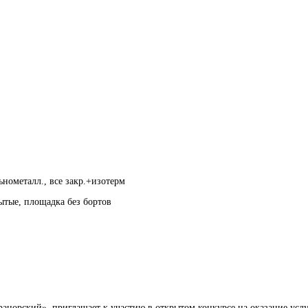
нометалл., все закр.+изотерм
рытые, площадка без бортов
анорский», приглашает к участию в открытом конкурсе на оказание услу