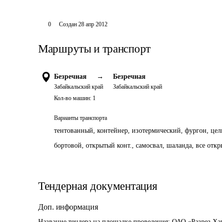
0
Создан
28 апр 2012
Маршруты и транспорт
Безречная
→
Безречная
Забайкальский край
Забайкальский край
Кол-во машин:
1
Варианты транспорта
тентованный, контейнер, изотермический, фургон, цель
бортовой, открытый конт., самосвал, шаланда, все отк
Тендерная документация
Доп. информация
Название тендера на площадке проведения: 
ОАО «Разрез Хар