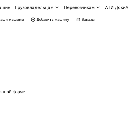
ашин
Грузовладельцам
Перевозчикам
АТИ-Доки
А
Ваши машины
Добавить машину
Заказы
ронной форме