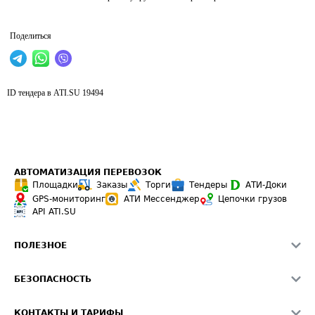
Поделиться
ID тендера в ATI.SU
19494
АВТОМАТИЗАЦИЯ ПЕРЕВОЗОК
Площадки
Заказы
Торги
Тендеры
АТИ-Доки
GPS-мониторинг
АТИ Мессенджер
Цепочки грузов
API ATI.SU
ПОЛЕЗНОЕ
Расчет расстояний
БЕЗОПАСНОСТЬ
Академия ATI.SU
ATI.SU о безопасности
Звезды ATI.SU на вашем сайте
КОНТАКТЫ И ТАРИФЫ