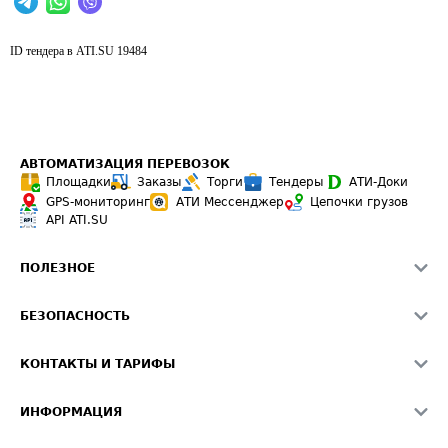
ID тендера в ATI.SU
19484
АВТОМАТИЗАЦИЯ ПЕРЕВОЗОК
Площадки
Заказы
Торги
Тендеры
АТИ-Доки
GPS-мониторинг
АТИ Мессенджер
Цепочки грузов
API ATI.SU
ПОЛЕЗНОЕ
Расчет расстояний
БЕЗОПАСНОСТЬ
Академия ATI.SU
ATI.SU о безопасности
Звезды ATI.SU на вашем сайте
КОНТАКТЫ И ТАРИФЫ
Памятка по проверке контрагентов
Индекс ATI.SU FTL РФ
О системе ATI.SU
Светофор+
Средние ставки
ИНФОРМАЦИЯ
Контактная информация
Страхование
Выгодные направления
Блог