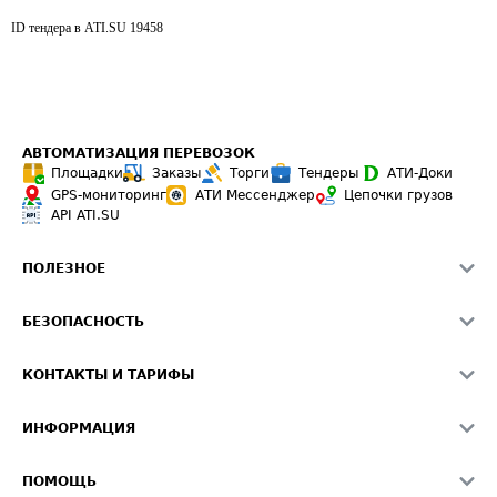
ID тендера в ATI.SU
19458
АВТОМАТИЗАЦИЯ ПЕРЕВОЗОК
Площадки
Заказы
Торги
Тендеры
АТИ-Доки
GPS-мониторинг
АТИ Мессенджер
Цепочки грузов
API ATI.SU
ПОЛЕЗНОЕ
Расчет расстояний
БЕЗОПАСНОСТЬ
Академия ATI.SU
ATI.SU о безопасности
Звезды ATI.SU на вашем сайте
КОНТАКТЫ И ТАРИФЫ
Памятка по проверке контрагентов
Индекс ATI.SU FTL РФ
О системе ATI.SU
Светофор+
Средние ставки
ИНФОРМАЦИЯ
Контактная информация
Страхование
Выгодные направления
Блог
Реклама на сайте
О формировании Паспорта
ПОМОЩЬ
Эксклюзивные материалы