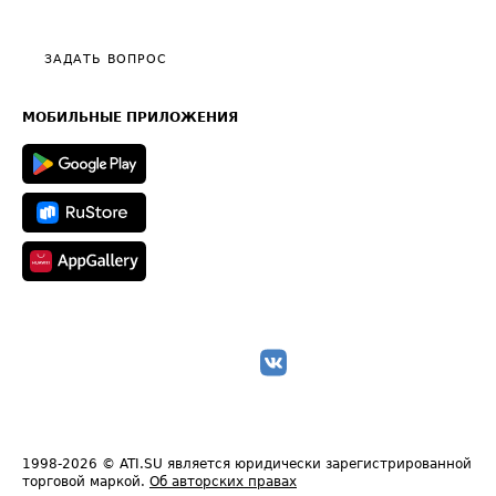
Тарифы
Видео по работе с ATI.SU
Политика конфиденциальности
Полезное по перевозкам
Общие положения
ЗАДАТЬ ВОПРОС
Часто задаваемые вопросы (FAQ)
Карта сайта
Техническая информация
МОБИЛЬНЫЕ ПРИЛОЖЕНИЯ
1998-2026
© ATI.SU является юридически зарегистрированной
торговой маркой.
Об авторских правах