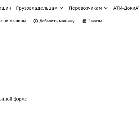
ашин
Грузовладельцам
Перевозчикам
АТИ-Доки
А
Ваши машины
Добавить машину
Заказы
ронной форме