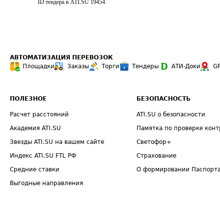
ID тендера в ATI.SU
19454
АВТОМАТИЗАЦИЯ ПЕРЕВОЗОК
Площадки
Заказы
Торги
Тендеры
АТИ-Доки
G
ПОЛЕЗНОЕ
БЕЗОПАСНОСТЬ
Расчет расстояний
ATI.SU о безопасности
Академия ATI.SU
Памятка по проверке конт
Звезды ATI.SU на вашем сайте
Светофор+
Индекс ATI.SU FTL РФ
Страхование
Средние ставки
О формировании Паспорт
Выгодные направления