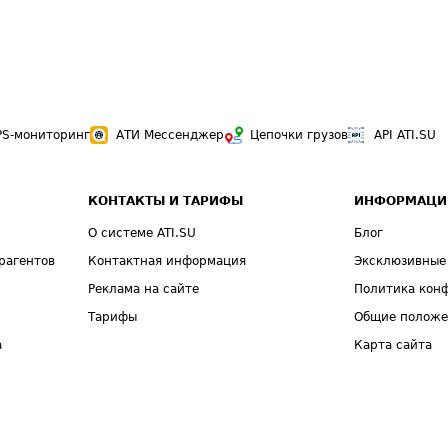
PS-мониторинг
АТИ Мессенджер
Цепочки грузов
API ATI.SU
КОНТАКТЫ И ТАРИФЫ
ИНФОРМАЦИ
О системе ATI.SU
Блог
рагентов
Контактная информация
Эксклюзивные
Реклама на сайте
Политика кон
Тарифы
Общие полож
а
Карта сайта