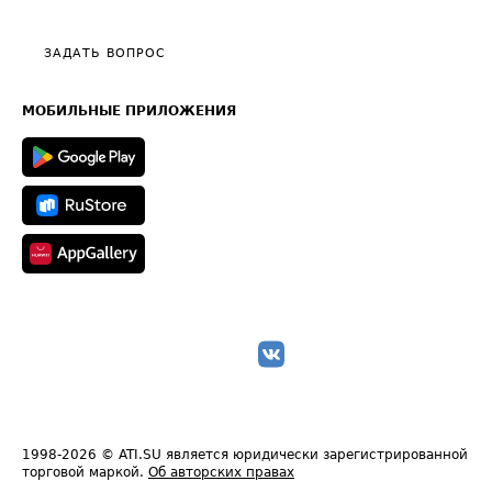
Тарифы
Видео по работе с ATI.SU
Политика конфиденциальности
Полезное по перевозкам
Общие положения
ЗАДАТЬ ВОПРОС
Часто задаваемые вопросы (FAQ)
Карта сайта
Техническая информация
МОБИЛЬНЫЕ ПРИЛОЖЕНИЯ
1998-2026
© ATI.SU является юридически зарегистрированной
торговой маркой.
Об авторских правах