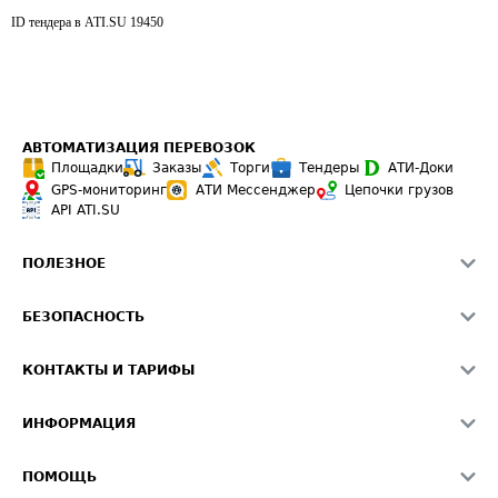
ID тендера в ATI.SU
19450
АВТОМАТИЗАЦИЯ ПЕРЕВОЗОК
Площадки
Заказы
Торги
Тендеры
АТИ-Доки
GPS-мониторинг
АТИ Мессенджер
Цепочки грузов
API ATI.SU
ПОЛЕЗНОЕ
Расчет расстояний
БЕЗОПАСНОСТЬ
Академия ATI.SU
ATI.SU о безопасности
Звезды ATI.SU на вашем сайте
КОНТАКТЫ И ТАРИФЫ
Памятка по проверке контрагентов
Индекс ATI.SU FTL РФ
О системе ATI.SU
Светофор+
Средние ставки
ИНФОРМАЦИЯ
Контактная информация
Страхование
Выгодные направления
Блог
Реклама на сайте
О формировании Паспорта
ПОМОЩЬ
Эксклюзивные материалы