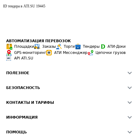
ID тендера в ATI.SU
19445
АВТОМАТИЗАЦИЯ ПЕРЕВОЗОК
Площадки
Заказы
Торги
Тендеры
АТИ-Доки
GPS-мониторинг
АТИ Мессенджер
Цепочки грузов
API ATI.SU
ПОЛЕЗНОЕ
Расчет расстояний
БЕЗОПАСНОСТЬ
Академия ATI.SU
ATI.SU о безопасности
Звезды ATI.SU на вашем сайте
КОНТАКТЫ И ТАРИФЫ
Памятка по проверке контрагентов
Индекс ATI.SU FTL РФ
О системе ATI.SU
Светофор+
Средние ставки
ИНФОРМАЦИЯ
Контактная информация
Страхование
Выгодные направления
Блог
Реклама на сайте
О формировании Паспорта
ПОМОЩЬ
Эксклюзивные материалы