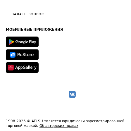
Тарифы
Видео по работе с ATI.SU
Политика конфиденциальности
Полезное по перевозкам
Общие положения
ЗАДАТЬ ВОПРОС
Часто задаваемые вопросы (FAQ)
Карта сайта
Техническая информация
МОБИЛЬНЫЕ ПРИЛОЖЕНИЯ
1998-2026
© ATI.SU является юридически зарегистрированной
торговой маркой.
Об авторских правах