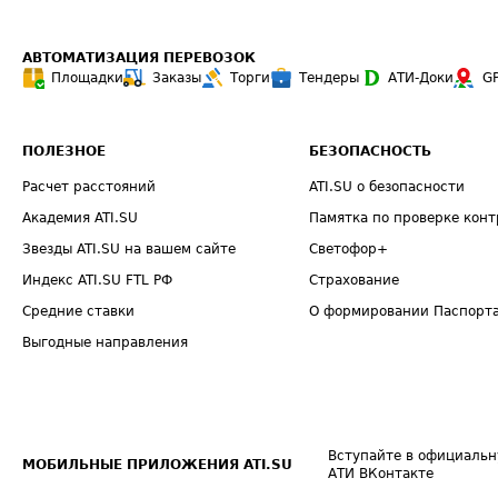
АВТОМАТИЗАЦИЯ ПЕРЕВОЗОК
Площадки
Заказы
Торги
Тендеры
АТИ-Доки
G
ПОЛЕЗНОЕ
БЕЗОПАСНОСТЬ
Расчет расстояний
ATI.SU о безопасности
Академия ATI.SU
Памятка по проверке конт
Звезды ATI.SU на вашем сайте
Светофор+
Индекс ATI.SU FTL РФ
Страхование
Средние ставки
О формировании Паспорт
Выгодные направления
Вступайте в официальн
МОБИЛЬНЫЕ ПРИЛОЖЕНИЯ ATI.SU
АТИ ВКонтакте