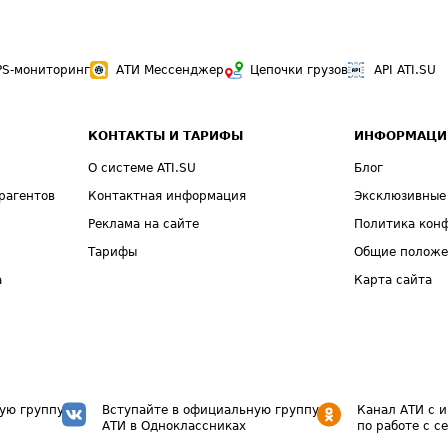
PS-мониторинг
АТИ Мессенджер
Цепочки грузов
API ATI.SU
КОНТАКТЫ И ТАРИФЫ
ИНФОРМАЦИ
О системе ATI.SU
Блог
рагентов
Контактная информация
Эксклюзивные
Реклама на сайте
Политика кон
Тарифы
Общие полож
а
Карта сайта
ую группу
Вступайте в официальную группу
Канал АТИ с 
АТИ в Одноклассниках
по работе с с