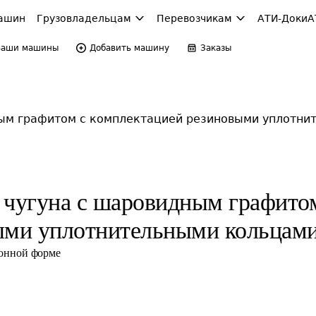
ашин
Грузовладельцам
Перевозчикам
АТИ-Доки
А
Ваши машины
Добавить машину
Заказы
ным графитом с комплектацией резиновыми уплотни
 чугуна с шаровидным графито
выми уплотнительными кольцам
ронной форме