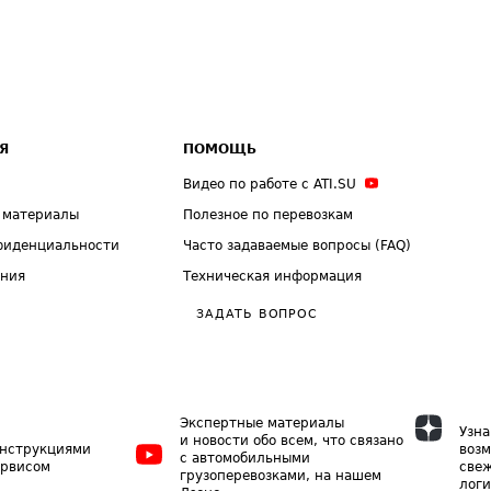
Я
ПОМОЩЬ
Видео по работе с ATI.SU
 материалы
Полезное по перевозкам
фиденциальности
Часто задаваемые вопросы (FAQ)
ения
Техническая информация
ЗАДАТЬ ВОПРОС
Экспертные материалы
Узна
и новости обо всем, что связано
инструкциями
возм
с автомобильными
ервисом
свеж
грузоперевозками, на нашем
логи