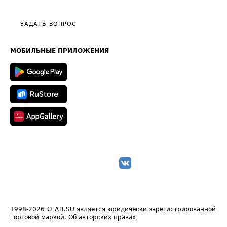
Тарифы
Видео по работе с ATI.SU
Политика конфиденциальности
Полезное по перевозкам
Общие положения
ЗАДАТЬ ВОПРОС
Часто задаваемые вопросы (FAQ)
Карта сайта
Техническая информация
МОБИЛЬНЫЕ ПРИЛОЖЕНИЯ
1998-2026
© ATI.SU является юридически зарегистрированной
торговой маркой.
Об авторских правах