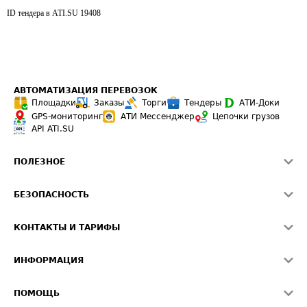
ID тендера в ATI.SU
19408
АВТОМАТИЗАЦИЯ ПЕРЕВОЗОК
Площадки
Заказы
Торги
Тендеры
АТИ-Доки
GPS-мониторинг
АТИ Мессенджер
Цепочки грузов
API ATI.SU
ПОЛЕЗНОЕ
Расчет расстояний
БЕЗОПАСНОСТЬ
Академия ATI.SU
ATI.SU о безопасности
Звезды ATI.SU на вашем сайте
КОНТАКТЫ И ТАРИФЫ
Памятка по проверке контрагентов
Индекс ATI.SU FTL РФ
О системе ATI.SU
Светофор+
Средние ставки
ИНФОРМАЦИЯ
Контактная информация
Страхование
Выгодные направления
Блог
Реклама на сайте
О формировании Паспорта
ПОМОЩЬ
Эксклюзивные материалы