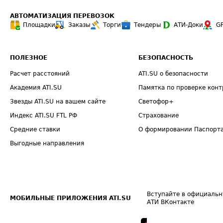
АВТОМАТИЗАЦИЯ ПЕРЕВОЗОК
Площадки
Заказы
Торги
Тендеры
АТИ-Доки
G
ПОЛЕЗНОЕ
БЕЗОПАСНОСТЬ
Расчет расстояний
ATI.SU о безопасности
Академия ATI.SU
Памятка по проверке конт
Звезды ATI.SU на вашем сайте
Светофор+
Индекс ATI.SU FTL РФ
Страхование
Средние ставки
О формировании Паспорт
Выгодные направления
Вступайте в официальн
МОБИЛЬНЫЕ ПРИЛОЖЕНИЯ ATI.SU
АТИ ВКонтакте