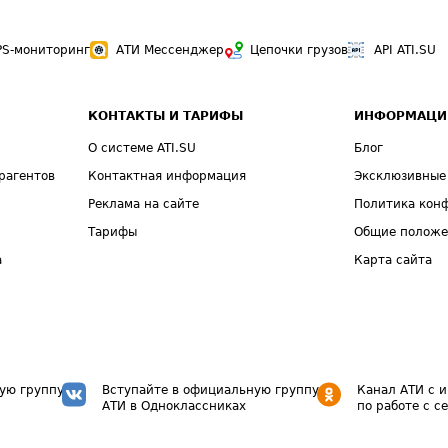
PS-мониторинг
АТИ Мессенджер
Цепочки грузов
API ATI.SU
КОНТАКТЫ И ТАРИФЫ
ИНФОРМАЦИ
О системе ATI.SU
Блог
рагентов
Контактная информация
Эксклюзивные
Реклама на сайте
Политика кон
Тарифы
Общие полож
а
Карта сайта
ую группу
Вступайте в официальную группу
Канал АТИ с 
АТИ в Одноклассниках
по работе с с