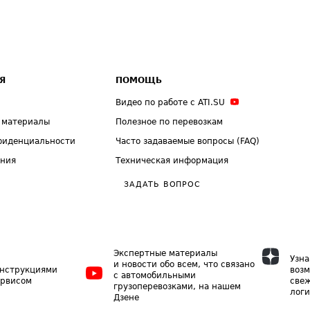
Я
ПОМОЩЬ
Видео по работе с ATI.SU
 материалы
Полезное по перевозкам
фиденциальности
Часто задаваемые вопросы (FAQ)
ения
Техническая информация
ЗАДАТЬ ВОПРОС
Экспертные материалы
Узна
и новости обо всем, что связано
инструкциями
возм
с автомобильными
ервисом
свеж
грузоперевозками, на нашем
логи
Дзене