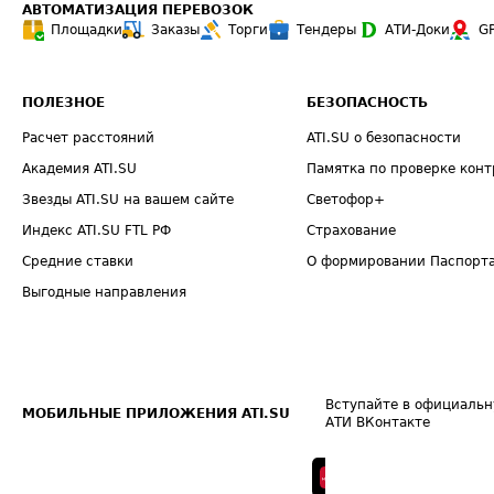
АВТОМАТИЗАЦИЯ ПЕРЕВОЗОК
Площадки
Заказы
Торги
Тендеры
АТИ-Доки
G
ПОЛЕЗНОЕ
БЕЗОПАСНОСТЬ
Расчет расстояний
ATI.SU о безопасности
Академия ATI.SU
Памятка по проверке конт
Звезды ATI.SU на вашем сайте
Светофор+
Индекс ATI.SU FTL РФ
Страхование
Средние ставки
О формировании Паспорт
Выгодные направления
Вступайте в официальн
МОБИЛЬНЫЕ ПРИЛОЖЕНИЯ ATI.SU
АТИ ВКонтакте