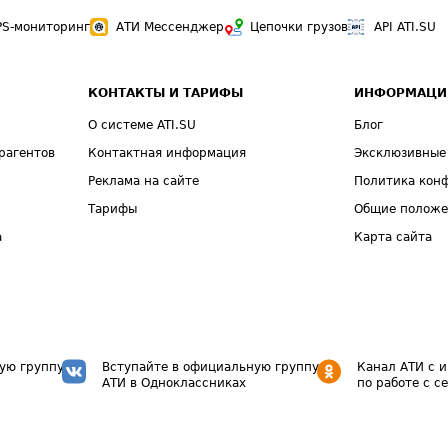
PS-мониторинг
АТИ Мессенджер
Цепочки грузов
API ATI.SU
КОНТАКТЫ И ТАРИФЫ
ИНФОРМАЦИ
О системе ATI.SU
Блог
рагентов
Контактная информация
Эксклюзивные
Реклама на сайте
Политика кон
Тарифы
Общие полож
а
Карта сайта
ую группу
Вступайте в официальную группу
Канал АТИ с 
АТИ в Одноклассниках
по работе с с