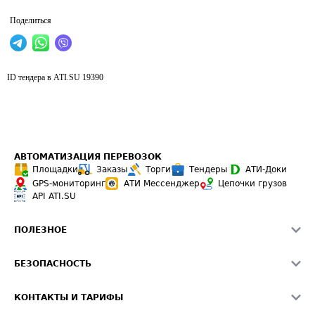
Поделиться
ID тендера в ATI.SU
19390
АВТОМАТИЗАЦИЯ ПЕРЕВОЗОК
Площадки
Заказы
Торги
Тендеры
АТИ-Доки
GPS-мониторинг
АТИ Мессенджер
Цепочки грузов
API ATI.SU
ПОЛЕЗНОЕ
Расчет расстояний
БЕЗОПАСНОСТЬ
Академия ATI.SU
ATI.SU о безопасности
Звезды ATI.SU на вашем сайте
КОНТАКТЫ И ТАРИФЫ
Памятка по проверке контрагентов
Индекс ATI.SU FTL РФ