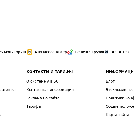
PS-мониторинг
АТИ Мессенджер
Цепочки грузов
API ATI.SU
КОНТАКТЫ И ТАРИФЫ
ИНФОРМАЦИ
О системе ATI.SU
Блог
рагентов
Контактная информация
Эксклюзивные
Реклама на сайте
Политика кон
Тарифы
Общие полож
а
Карта сайта