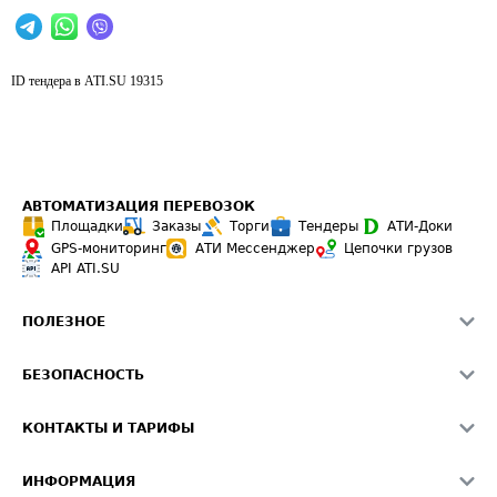
ID тендера в ATI.SU
19315
АВТОМАТИЗАЦИЯ ПЕРЕВОЗОК
Площадки
Заказы
Торги
Тендеры
АТИ-Доки
GPS-мониторинг
АТИ Мессенджер
Цепочки грузов
API ATI.SU
ПОЛЕЗНОЕ
Расчет расстояний
БЕЗОПАСНОСТЬ
Академия ATI.SU
ATI.SU о безопасности
Звезды ATI.SU на вашем сайте
КОНТАКТЫ И ТАРИФЫ
Памятка по проверке контрагентов
Индекс ATI.SU FTL РФ
О системе ATI.SU
Светофор+
Средние ставки
ИНФОРМАЦИЯ
Контактная информация