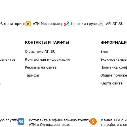
PS-мониторинг
АТИ Мессенджер
Цепочки грузов
API ATI.SU
КОНТАКТЫ И ТАРИФЫ
ИНФОРМАЦИ
О системе ATI.SU
Блог
рагентов
Контактная информация
Эксклюзивные
Реклама на сайте
Политика кон
Тарифы
Общие полож
а
Карта сайта
ую группу
Вступайте в официальную группу
Канал АТИ с 
АТИ в Одноклассниках
по работе с с