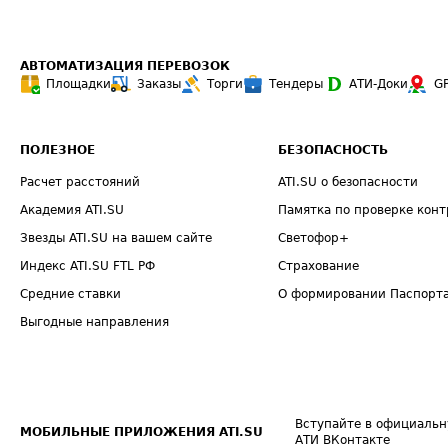
АВТОМАТИЗАЦИЯ ПЕРЕВОЗОК
Площадки
Заказы
Торги
Тендеры
АТИ-Доки
G
ПОЛЕЗНОЕ
БЕЗОПАСНОСТЬ
Расчет расстояний
ATI.SU о безопасности
Академия ATI.SU
Памятка по проверке конт
Звезды ATI.SU на вашем сайте
Светофор+
Индекс ATI.SU FTL РФ
Страхование
Средние ставки
О формировании Паспорт
Выгодные направления
Вступайте в официальн
МОБИЛЬНЫЕ ПРИЛОЖЕНИЯ ATI.SU
АТИ ВКонтакте