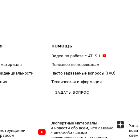
Я
ПОМОЩЬ
Видео по работе с ATI.SU
 материалы
Полезное по перевозкам
фиденциальности
Часто задаваемые вопросы (FAQ)
ения
Техническая информация
ЗАДАТЬ ВОПРОС
Экспертные материалы
Узна
и новости обо всем, что связано
инструкциями
возм
с автомобильными
ервисом
свеж