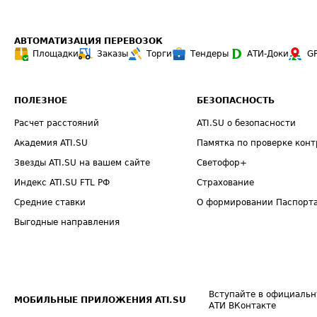
АВТОМАТИЗАЦИЯ ПЕРЕВОЗОК
Площадки
Заказы
Торги
Тендеры
АТИ-Доки
G
ПОЛЕЗНОЕ
БЕЗОПАСНОСТЬ
Расчет расстояний
ATI.SU о безопасности
Академия ATI.SU
Памятка по проверке конт
Звезды ATI.SU на вашем сайте
Светофор+
Индекс ATI.SU FTL РФ
Страхование
Средние ставки
О формировании Паспорт
Выгодные направления
Вступайте в официальн
МОБИЛЬНЫЕ ПРИЛОЖЕНИЯ ATI.SU
АТИ ВКонтакте