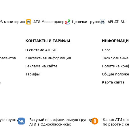
PS-мониторинг
АТИ Мессенджер
Цепочки грузов
API ATI.SU
КОНТАКТЫ И ТАРИФЫ
ИНФОРМАЦИ
О системе ATI.SU
Блог
рагентов
Контактная информация
Эксклюзивные
Реклама на сайте
Политика кон
Тарифы
Общие полож
а
Карта сайта
ую группу
Вступайте в официальную группу
Канал АТИ с 
АТИ в Одноклассниках
по работе с с