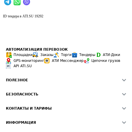
ID тендера в ATI.SU
19292
АВТОМАТИЗАЦИЯ ПЕРЕВОЗОК
Площадки
Заказы
Торги
Тендеры
АТИ-Доки
GPS-мониторинг
АТИ Мессенджер
Цепочки грузов
API ATI.SU
ПОЛЕЗНОЕ
Расчет расстояний
БЕЗОПАСНОСТЬ
Академия ATI.SU
ATI.SU о безопасности
Звезды ATI.SU на вашем сайте
КОНТАКТЫ И ТАРИФЫ
Памятка по проверке контрагентов
Индекс ATI.SU FTL РФ
О системе ATI.SU
Светофор+
Средние ставки
ИНФОРМАЦИЯ
Контактная информация
Страхование
Выгодные направления