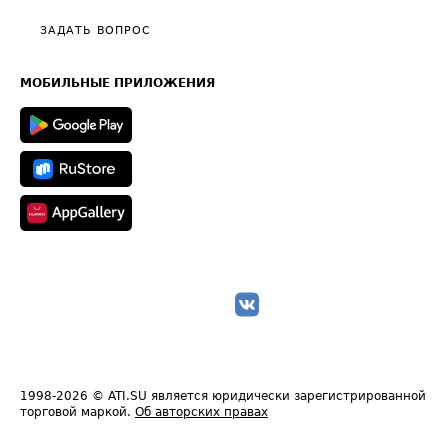
Политика конфиденциальности
Полезное по перевозкам
Общие положения
ЗАДАТЬ ВОПРОС
Часто задаваемые вопросы (FAQ)
Карта сайта
Техническая информация
МОБИЛЬНЫЕ ПРИЛОЖЕНИЯ
1998-2026
© ATI.SU является юридически зарегистрированной
торговой маркой.
Об авторских правах