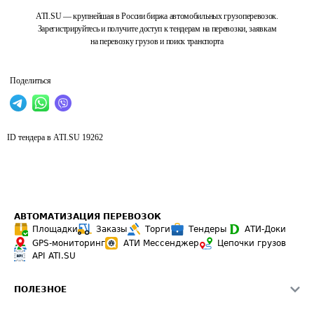
ATI.SU — крупнейшая в России биржа автомобильных грузоперевозок.
Зарегистрируйтесь и получите доступ к тендерам на перевозки, заявкам
на перевозку грузов и поиск транспорта
Поделиться
ID тендера в ATI.SU
19262
АВТОМАТИЗАЦИЯ ПЕРЕВОЗОК
Площадки
Заказы
Торги
Тендеры
АТИ-Доки
GPS-мониторинг
АТИ Мессенджер
Цепочки грузов
API ATI.SU
ПОЛЕЗНОЕ
Расчет расстояний