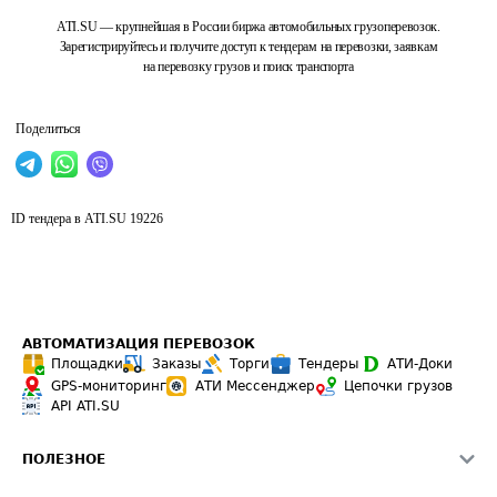
ATI.SU — крупнейшая в России биржа автомобильных грузоперевозок.
Зарегистрируйтесь и получите доступ к тендерам на перевозки, заявкам
на перевозку грузов и поиск транспорта
Поделиться
ID тендера в ATI.SU
19226
АВТОМАТИЗАЦИЯ ПЕРЕВОЗОК
Площадки
Заказы
Торги
Тендеры
АТИ-Доки
GPS-мониторинг
АТИ Мессенджер
Цепочки грузов
API ATI.SU
ПОЛЕЗНОЕ
Расчет расстояний