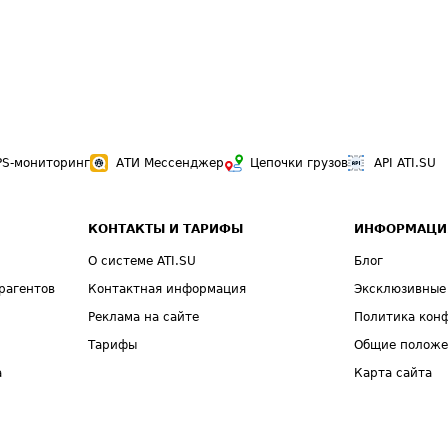
PS-мониторинг
АТИ Мессенджер
Цепочки грузов
API ATI.SU
КОНТАКТЫ И ТАРИФЫ
ИНФОРМАЦИ
О системе ATI.SU
Блог
рагентов
Контактная информация
Эксклюзивные
Реклама на сайте
Политика кон
Тарифы
Общие полож
а
Карта сайта