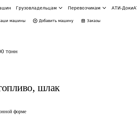
ашин
Грузовладельцам
Перевозчикам
АТИ-Доки
А
Ваши машины
Добавить машину
Заказы
00 тонн
топливо, шлак
ронной форме