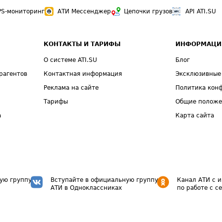
PS-мониторинг
АТИ Мессенджер
Цепочки грузов
API ATI.SU
КОНТАКТЫ И ТАРИФЫ
ИНФОРМАЦИ
О системе ATI.SU
Блог
рагентов
Контактная информация
Эксклюзивные
Реклама на сайте
Политика кон
Тарифы
Общие полож
а
Карта сайта
ую группу
Вступайте в официальную группу
Канал АТИ с 
АТИ в Одноклассниках
по работе с с