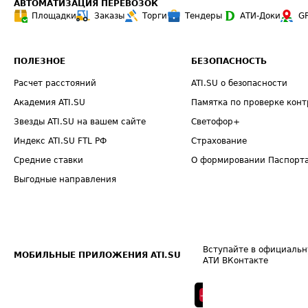
АВТОМАТИЗАЦИЯ ПЕРЕВОЗОК
Площадки
Заказы
Торги
Тендеры
АТИ-Доки
G
ПОЛЕЗНОЕ
БЕЗОПАСНОСТЬ
Расчет расстояний
ATI.SU о безопасности
Академия ATI.SU
Памятка по проверке конт
Звезды ATI.SU на вашем сайте
Светофор+
Индекс ATI.SU FTL РФ
Страхование
Средние ставки
О формировании Паспорт
Выгодные направления
Вступайте в официальн
МОБИЛЬНЫЕ ПРИЛОЖЕНИЯ ATI.SU
АТИ ВКонтакте