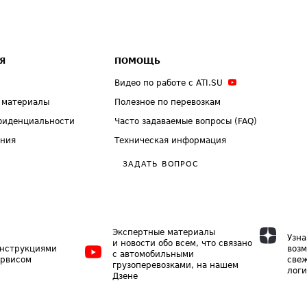
Я
ПОМОЩЬ
Видео по работе с ATI.SU
 материалы
Полезное по перевозкам
фиденциальности
Часто задаваемые вопросы (FAQ)
ения
Техническая информация
ЗАДАТЬ ВОПРОС
Экспертные материалы
Узна
и новости обо всем, что связано
инструкциями
возм
с автомобильными
ервисом
свеж
грузоперевозками, на нашем
логи
Дзене