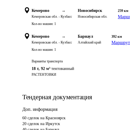
Кемерово
→
Новосибирск
259
км
Маршр
Кемеровская обл. - Кузбасс
Новосибирская обл.
Кол-во машин:
1
Кемерово
→
Барнаул
392
км
Маршрут 
Кемеровская обл. - Кузбасс
Алтайский край
Кол-во машин:
1
Варианты транспорта
18 т
,
92 м³
тентованный
РАСТЕНТОВКИ
Тендерная документация
Доп. информация
60 сделок на Красноярск

20 сделок на Иркутск

40 сделок на Барнаул
