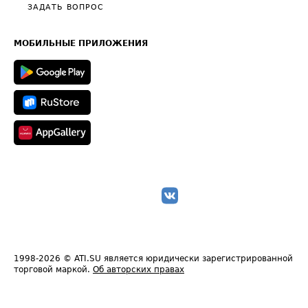
Полезное по перевозкам
Общие положения
ЗАДАТЬ ВОПРОС
Часто задаваемые вопросы (FAQ)
Карта сайта
Техническая информация
МОБИЛЬНЫЕ ПРИЛОЖЕНИЯ
1998-2026
© ATI.SU является юридически зарегистрированной
торговой маркой.
Об авторских правах