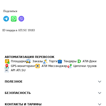
Поделиться
ID тендера в ATI.SU
19183
АВТОМАТИЗАЦИЯ ПЕРЕВОЗОК
Площадки
Заказы
Торги
Тендеры
АТИ-Доки
GPS-мониторинг
АТИ Мессенджер
Цепочки грузов
API ATI.SU
ПОЛЕЗНОЕ
Расчет расстояний
БЕЗОПАСНОСТЬ
Академия ATI.SU
ATI.SU о безопасности
Звезды ATI.SU на вашем сайте
КОНТАКТЫ И ТАРИФЫ