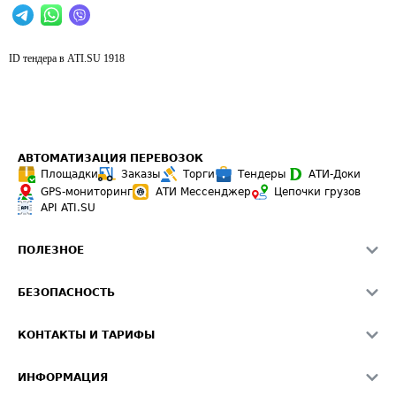
ID тендера в ATI.SU
1918
АВТОМАТИЗАЦИЯ ПЕРЕВОЗОК
Площадки
Заказы
Торги
Тендеры
АТИ-Доки
GPS-мониторинг
АТИ Мессенджер
Цепочки грузов
API ATI.SU
ПОЛЕЗНОЕ
Расчет расстояний
БЕЗОПАСНОСТЬ
Академия ATI.SU
ATI.SU о безопасности
Звезды ATI.SU на вашем сайте
КОНТАКТЫ И ТАРИФЫ
Памятка по проверке контрагентов
Индекс ATI.SU FTL РФ
О системе ATI.SU
Светофор+
Средние ставки
ИНФОРМАЦИЯ
Контактная информация
Страхование