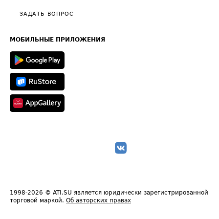
Политика конфиденциальности
Полезное по перевозкам
Общие положения
ЗАДАТЬ ВОПРОС
Часто задаваемые вопросы (FAQ)
Карта сайта
Техническая информация
МОБИЛЬНЫЕ ПРИЛОЖЕНИЯ
1998-2026
© ATI.SU является юридически зарегистрированной
торговой маркой.
Об авторских правах