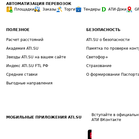
АВТОМАТИЗАЦИЯ ПЕРЕВОЗОК
Площадки
Заказы
Торги
Тендеры
АТИ-Доки
G
ПОЛЕЗНОЕ
БЕЗОПАСНОСТЬ
Расчет расстояний
ATI.SU о безопасности
Академия ATI.SU
Памятка по проверке конт
Звезды ATI.SU на вашем сайте
Светофор+
Индекс ATI.SU FTL РФ
Страхование
Средние ставки
О формировании Паспорт
Выгодные направления
Вступайте в официальн
МОБИЛЬНЫЕ ПРИЛОЖЕНИЯ ATI.SU
АТИ ВКонтакте