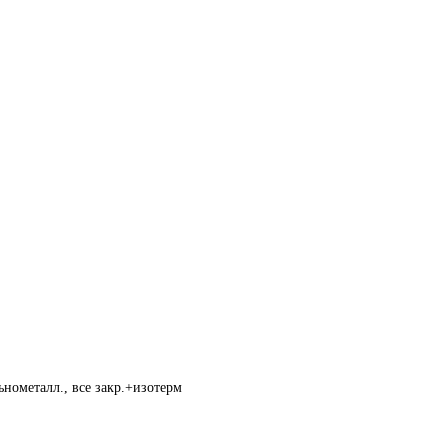
нометалл., все закр.+изотерм