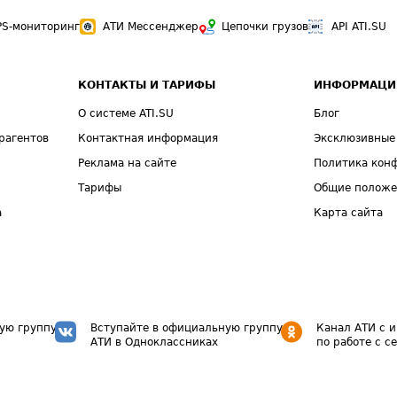
PS-мониторинг
АТИ Мессенджер
Цепочки грузов
API ATI.SU
КОНТАКТЫ И ТАРИФЫ
ИНФОРМАЦИ
О системе ATI.SU
Блог
рагентов
Контактная информация
Эксклюзивные
Реклама на сайте
Политика кон
Тарифы
Общие полож
а
Карта сайта
ую группу
Вступайте в официальную группу
Канал АТИ с 
АТИ в Одноклассниках
по работе с с