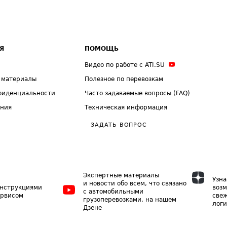
Я
ПОМОЩЬ
Видео по работе с ATI.SU
 материалы
Полезное по перевозкам
фиденциальности
Часто задаваемые вопросы (FAQ)
ения
Техническая информация
ЗАДАТЬ ВОПРОС
Экспертные материалы
Узна
и новости обо всем, что связано
инструкциями
возм
с автомобильными
ервисом
свеж
грузоперевозками, на нашем
логи
Дзене