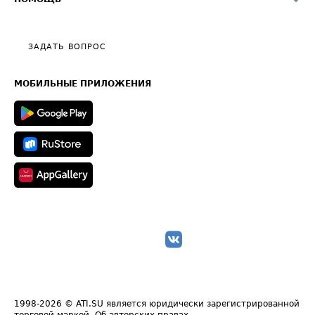
Эксклюзивные материалы
Тарифы
Видео по работе с ATI.SU
Политика конфиденциальности
Полезное по перевозкам
Общие положения
ЗАДАТЬ ВОПРОС
Часто задаваемые вопросы (FAQ)
Карта сайта
Техническая информация
МОБИЛЬНЫЕ ПРИЛОЖЕНИЯ
1998-2026
© ATI.SU является юридически зарегистрированной