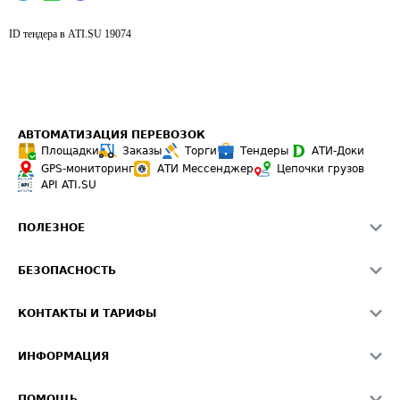
ID тендера в ATI.SU
19074
АВТОМАТИЗАЦИЯ ПЕРЕВОЗОК
Площадки
Заказы
Торги
Тендеры
АТИ-Доки
GPS-мониторинг
АТИ Мессенджер
Цепочки грузов
API ATI.SU
ПОЛЕЗНОЕ
Расчет расстояний
БЕЗОПАСНОСТЬ
Академия ATI.SU
ATI.SU о безопасности
Звезды ATI.SU на вашем сайте
КОНТАКТЫ И ТАРИФЫ
Памятка по проверке контрагентов
Индекс ATI.SU FTL РФ
О системе ATI.SU
Светофор+
Средние ставки
ИНФОРМАЦИЯ
Контактная информация
Страхование
Выгодные направления
Блог
Реклама на сайте
О формировании Паспорта
ПОМОЩЬ