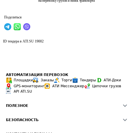
на перевозку грузов и поиск транспорта
Поделиться
ID тендера в ATI.SU
19002
АВТОМАТИЗАЦИЯ ПЕРЕВОЗОК
Площадки
Заказы
Торги
Тендеры
АТИ-Доки
GPS-мониторинг
АТИ Мессенджер
Цепочки грузов
API ATI.SU
ПОЛЕЗНОЕ
Расчет расстояний
БЕЗОПАСНОСТЬ
Академия ATI.SU
ATI.SU о безопасности
Звезды ATI.SU на вашем сайте