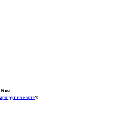
219
км
аршрут на карте