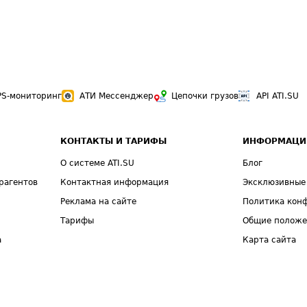
PS-мониторинг
АТИ Мессенджер
Цепочки грузов
API ATI.SU
КОНТАКТЫ И ТАРИФЫ
ИНФОРМАЦИ
О системе ATI.SU
Блог
рагентов
Контактная информация
Эксклюзивные
Реклама на сайте
Политика кон
Тарифы
Общие полож
а
Карта сайта