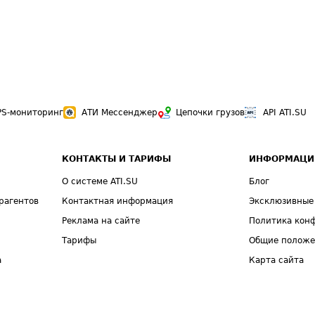
PS-мониторинг
АТИ Мессенджер
Цепочки грузов
API ATI.SU
КОНТАКТЫ И ТАРИФЫ
ИНФОРМАЦИ
О системе ATI.SU
Блог
рагентов
Контактная информация
Эксклюзивные
Реклама на сайте
Политика кон
Тарифы
Общие полож
а
Карта сайта