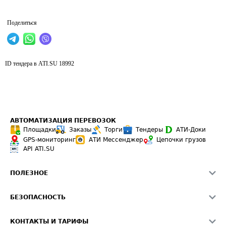
Поделиться
ID тендера в ATI.SU
18992
АВТОМАТИЗАЦИЯ ПЕРЕВОЗОК
Площадки
Заказы
Торги
Тендеры
АТИ-Доки
GPS-мониторинг
АТИ Мессенджер
Цепочки грузов
API ATI.SU
ПОЛЕЗНОЕ
Расчет расстояний
БЕЗОПАСНОСТЬ
Академия ATI.SU
ATI.SU о безопасности
Звезды ATI.SU на вашем сайте
КОНТАКТЫ И ТАРИФЫ