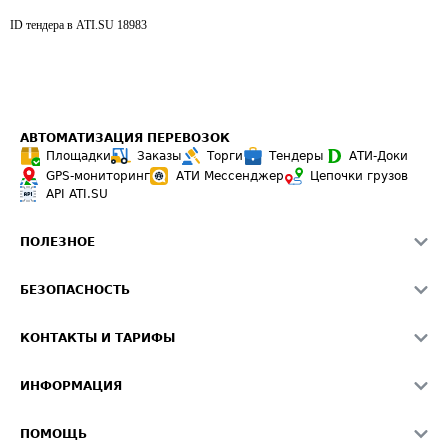
ID тендера в ATI.SU
18983
АВТОМАТИЗАЦИЯ ПЕРЕВОЗОК
Площадки
Заказы
Торги
Тендеры
АТИ-Доки
GPS-мониторинг
АТИ Мессенджер
Цепочки грузов
API ATI.SU
ПОЛЕЗНОЕ
Расчет расстояний
БЕЗОПАСНОСТЬ
Академия ATI.SU
ATI.SU о безопасности
Звезды ATI.SU на вашем сайте
КОНТАКТЫ И ТАРИФЫ
Памятка по проверке контрагентов
Индекс ATI.SU FTL РФ
О системе ATI.SU
Светофор+
Средние ставки
ИНФОРМАЦИЯ
Контактная информация
Страхование
Выгодные направления
Блог
Реклама на сайте
О формировании Паспорта
ПОМОЩЬ
Эксклюзивные материалы