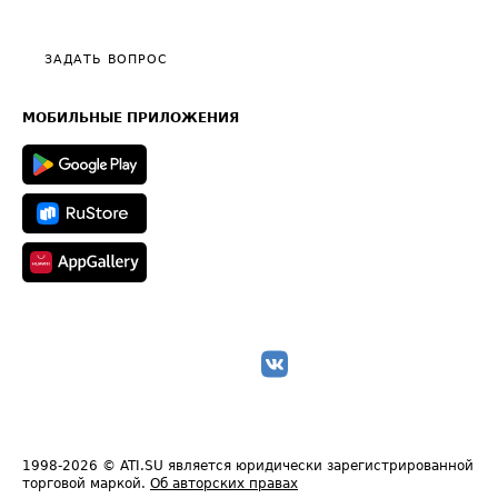
Тарифы
Видео по работе с ATI.SU
Политика конфиденциальности
Полезное по перевозкам
Общие положения
ЗАДАТЬ ВОПРОС
Часто задаваемые вопросы (FAQ)
Карта сайта
Техническая информация
МОБИЛЬНЫЕ ПРИЛОЖЕНИЯ
1998-2026
© ATI.SU является юридически зарегистрированной
торговой маркой.
Об авторских правах