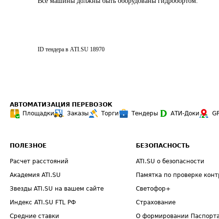
Все машины должны быть оборудованы гидробортом.
ID тендера в ATI.SU
18970
АВТОМАТИЗАЦИЯ ПЕРЕВОЗОК
Площадки
Заказы
Торги
Тендеры
АТИ-Доки
G
ПОЛЕЗНОЕ
БЕЗОПАСНОСТЬ
Расчет расстояний
ATI.SU о безопасности
Академия ATI.SU
Памятка по проверке конт
Звезды ATI.SU на вашем сайте
Светофор+
Индекс ATI.SU FTL РФ
Страхование
Средние ставки
О формировании Паспорт