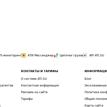
PS-мониторинг
АТИ Мессенджер
Цепочки грузов
API ATI.SU
КОНТАКТЫ И ТАРИФЫ
ИНФОРМАЦИ
О системе ATI.SU
Блог
рагентов
Контактная информация
Эксклюзивные
Реклама на сайте
Политика кон
Тарифы
Общие полож
а
Карта сайта