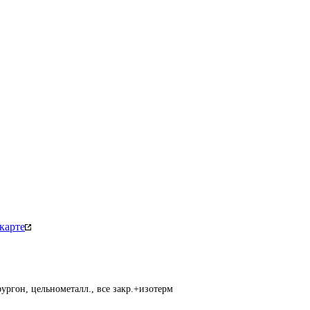
карте
ургон, цельнометалл., все закр.+изотерм