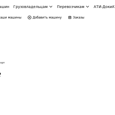
ашин
Грузовладельцам
Перевозчикам
АТИ-Доки
А
Ваши машины
Добавить машину
Заказы
порт
е