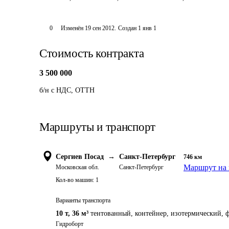
0
Изменён
19 сен 2012
.
Создан
1 янв 1
Стоимость контракта
3 500 000
б/н с НДС, ОТТН
Маршруты и транспорт
Сергиев Посад
→
Санкт-Петербург
746
км
Маршрут на 
Московская обл.
Санкт-Петербург
Кол-во машин:
1
Варианты транспорта
10 т
,
36 м³
тентованный, контейнер, изотермический, ф
Гидроборт