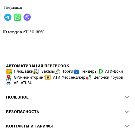
Поделиться
ID тендера в ATI.SU
18969
АВТОМАТИЗАЦИЯ ПЕРЕВОЗОК
Площадки
Заказы
Торги
Тендеры
АТИ-Доки
GPS-мониторинг
АТИ Мессенджер
Цепочки грузов
API ATI.SU
ПОЛЕЗНОЕ
Расчет расстояний
БЕЗОПАСНОСТЬ
Академия ATI.SU
ATI.SU о безопасности
Звезды ATI.SU на вашем сайте
КОНТАКТЫ И ТАРИФЫ
Памятка по проверке контрагентов
Индекс ATI.SU FTL РФ