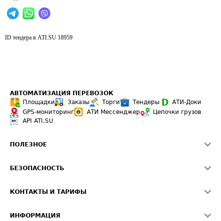
ID тендера в ATI.SU
18959
АВТОМАТИЗАЦИЯ ПЕРЕВОЗОК
Площадки
Заказы
Торги
Тендеры
АТИ-Доки
GPS-мониторинг
АТИ Мессенджер
Цепочки грузов
API ATI.SU
ПОЛЕЗНОЕ
Расчет расстояний
БЕЗОПАСНОСТЬ
Академия ATI.SU
ATI.SU о безопасности
Звезды ATI.SU на вашем сайте
КОНТАКТЫ И ТАРИФЫ
Памятка по проверке контрагентов
Индекс ATI.SU FTL РФ
О системе ATI.SU
Светофор+
Средние ставки
ИНФОРМАЦИЯ