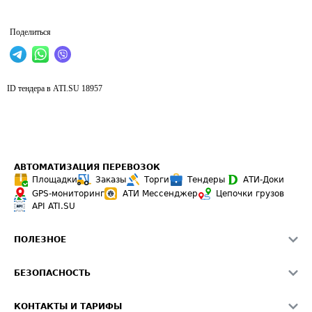
Поделиться
ID тендера в ATI.SU
18957
АВТОМАТИЗАЦИЯ ПЕРЕВОЗОК
Площадки
Заказы
Торги
Тендеры
АТИ-Доки
GPS-мониторинг
АТИ Мессенджер
Цепочки грузов
API ATI.SU
ПОЛЕЗНОЕ
Расчет расстояний
БЕЗОПАСНОСТЬ
Академия ATI.SU
ATI.SU о безопасности
Звезды ATI.SU на вашем сайте
КОНТАКТЫ И ТАРИФЫ