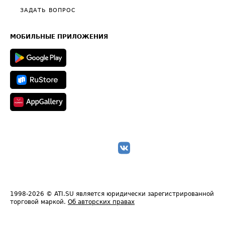
Полезное по перевозкам
Общие положения
ЗАДАТЬ ВОПРОС
Часто задаваемые вопросы (FAQ)
Карта сайта
Техническая информация
МОБИЛЬНЫЕ ПРИЛОЖЕНИЯ
1998-2026
© ATI.SU является юридически зарегистрированной
торговой маркой.
Об авторских правах