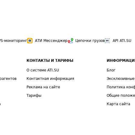
PS-мониторинг
АТИ Мессенджер
Цепочки грузов
API ATI.SU
КОНТАКТЫ И ТАРИФЫ
ИНФОРМАЦИ
О системе ATI.SU
Блог
рагентов
Контактная информация
Эксклюзивные
Реклама на сайте
Политика кон
Тарифы
Общие полож
а
Карта сайта