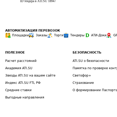
ID тендера в ATI.SU
18947
АВТОМАТИЗАЦИЯ ПЕРЕВОЗОК
Площадки
Заказы
Торги
Тендеры
АТИ-Доки
G
ПОЛЕЗНОЕ
БЕЗОПАСНОСТЬ
Расчет расстояний
ATI.SU о безопасности
Академия ATI.SU
Памятка по проверке конт
Звезды ATI.SU на вашем сайте
Светофор+
Индекс ATI.SU FTL РФ
Страхование
Средние ставки
О формировании Паспорт
Выгодные направления