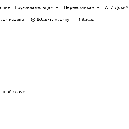
ашин
Грузовладельцам
Перевозчикам
АТИ-Доки
А
Ваши машины
Добавить машину
Заказы
ронной форме