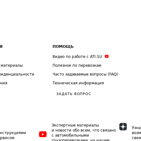
Я
ПОМОЩЬ
Видео по работе с ATI.SU
 материалы
Полезное по перевозкам
фиденциальности
Часто задаваемые вопросы (FAQ)
ения
Техническая информация
ЗАДАТЬ ВОПРОС
Экспертные материалы
Узна
и новости обо всем, что связано
инструкциями
возм
с автомобильными
ервисом
свеж
грузоперевозками, на нашем