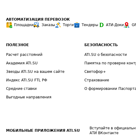
АВТОМАТИЗАЦИЯ ПЕРЕВОЗОК
Площадки
Заказы
Торги
Тендеры
АТИ-Доки
G
ПОЛЕЗНОЕ
БЕЗОПАСНОСТЬ
Расчет расстояний
ATI.SU о безопасности
Академия ATI.SU
Памятка по проверке конт
Звезды ATI.SU на вашем сайте
Светофор+
Индекс ATI.SU FTL РФ
Страхование
Средние ставки
О формировании Паспорт
Выгодные направления
Вступайте в официальн
МОБИЛЬНЫЕ ПРИЛОЖЕНИЯ ATI.SU
АТИ ВКонтакте