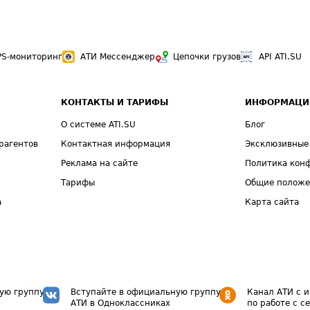
PS-мониторинг
АТИ Мессенджер
Цепочки грузов
API ATI.SU
КОНТАКТЫ И ТАРИФЫ
ИНФОРМАЦИ
О системе ATI.SU
Блог
рагентов
Контактная информация
Эксклюзивные
Реклама на сайте
Политика кон
Тарифы
Общие полож
а
Карта сайта
ую группу
Вступайте в официальную группу
Канал АТИ с 
АТИ в Одноклассниках
по работе с с