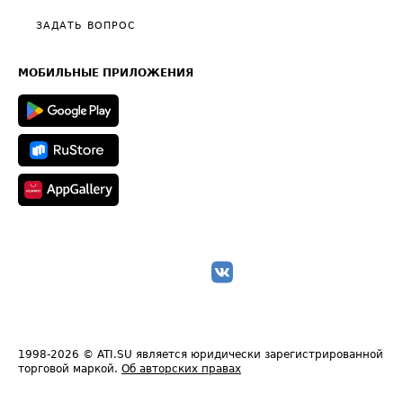
Политика конфиденциальности
Полезное по перевозкам
Общие положения
ЗАДАТЬ ВОПРОС
Часто задаваемые вопросы (FAQ)
Карта сайта
Техническая информация
МОБИЛЬНЫЕ ПРИЛОЖЕНИЯ
1998-2026
© ATI.SU является юридически зарегистрированной
торговой маркой.
Об авторских правах