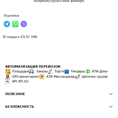
на перевозку грузов и поиск транспорта
Поделиться
ID тендера в ATI.SU
1888
АВТОМАТИЗАЦИЯ ПЕРЕВОЗОК
Площадки
Заказы
Торги
Тендеры
АТИ-Доки
GPS-мониторинг
АТИ Мессенджер
Цепочки грузов
API ATI.SU
ПОЛЕЗНОЕ
Расчет расстояний
БЕЗОПАСНОСТЬ
Академия ATI.SU
ATI.SU о безопасности
Звезды ATI.SU на вашем сайте