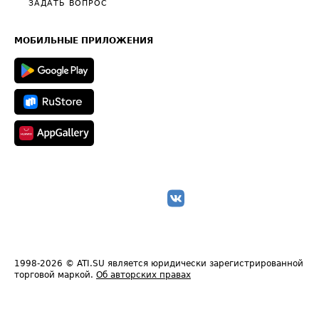
Общие положения
ЗАДАТЬ ВОПРОС
Часто задаваемые вопросы (FAQ)
Карта сайта
Техническая информация
МОБИЛЬНЫЕ ПРИЛОЖЕНИЯ
1998-2026
© ATI.SU является юридически зарегистрированной
торговой маркой.
Об авторских правах