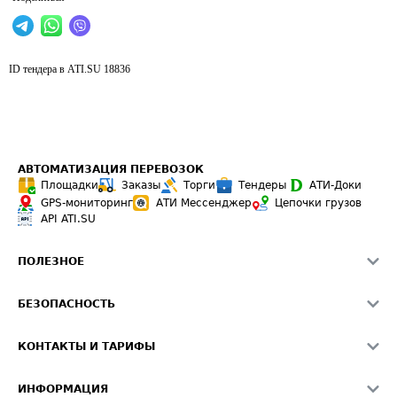
ID тендера в ATI.SU
18836
АВТОМАТИЗАЦИЯ ПЕРЕВОЗОК
Площадки
Заказы
Торги
Тендеры
АТИ-Доки
GPS-мониторинг
АТИ Мессенджер
Цепочки грузов
API ATI.SU
ПОЛЕЗНОЕ
Расчет расстояний
БЕЗОПАСНОСТЬ
Академия ATI.SU
ATI.SU о безопасности
Звезды ATI.SU на вашем сайте
КОНТАКТЫ И ТАРИФЫ
Памятка по проверке контрагентов
Индекс ATI.SU FTL РФ
О системе ATI.SU
Светофор+
Средние ставки
ИНФОРМАЦИЯ